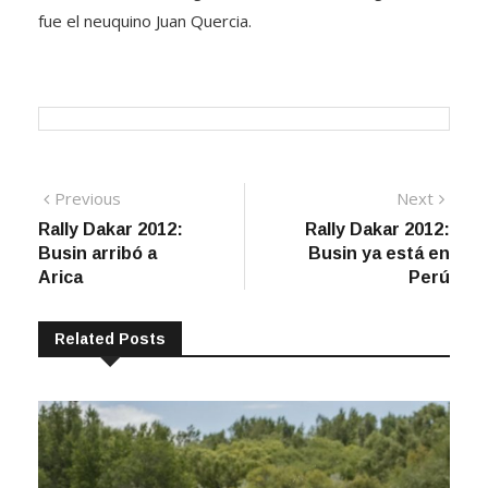
fue el neuquino Juan Quercia.
Navegación
Previous
Next
Previous
Next
post:
post:
Rally Dakar 2012:
Rally Dakar 2012:
de
Busin arribó a
Busin ya está en
entradas
Arica
Perú
Related Posts