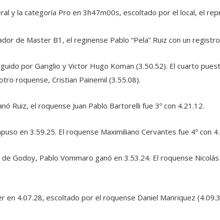
eral y la categoría Pro en 3h47m00s, escoltado por el local, el 
nador de Master B1, el reginense Pablo “Pela” Ruiz con un registro
eguido por Gariglio y Victor Hugo Koman (3.50.52). El cuarto pues
otro roquense, Cristian Painemil (3.55.08).
nó Ruiz, el roquense Juan Pablo Bartorelli fue 3º con 4.21.12.
mpuso en 3.59.25. El roquense Maximiliano Cervantes fue 4º con 4.
r de Godoy, Pablo Vommaro ganó en 3.53.24. El roquense Nicolás
er en 4.07.28, escoltado por el roquense Daniel Manriquez (4.09.3