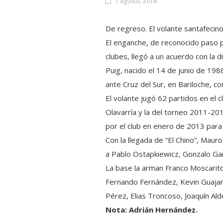
1 agosto, 2018
De regreso. El volante santafecin
El enganche, de reconocido paso p
clubes, llegó a un acuerdo con la di
Puig, nacido el 14
de junio de 1986
ante Cruz del Sur, en Bariloche, con
El volante jugó 62 partidos en el 
Olavarría y la del torneo 2011-20
por el club en enero de 2013 para
Con la llegada de “El Chino”, Maur
a Pablo Ostapkiewicz, Gonzalo Ga
La base la arman Franco Moscaritol
Fernando Fernández, Kevin Guajard
Pérez, Elias Troncoso, Joaquín Alde
Nota: Adrián Hernández.