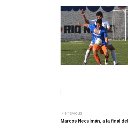
Navegación
Previous
Previous
post:
Marcos Neculmán, a la final de
de