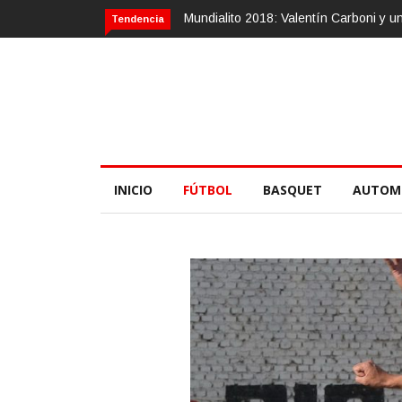
Mundialito 2018: Valentín Carboni y una zurda mágica
Calvario Race 
Tendencia
INICIO
FÚTBOL
BASQUET
AUTOM