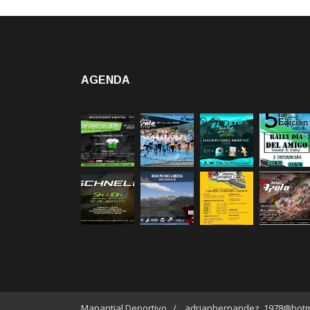
AGENDA
Manantial Deportivo / adrianhernandez_1978@hotm