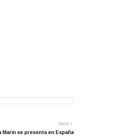
Next
Next
post:
a Marin se presenta en España