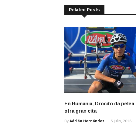
entradas
Related Posts
En Rumania, Orocito da pelea
otra gran cita
By
Adrián Hernández
5 julio, 2018