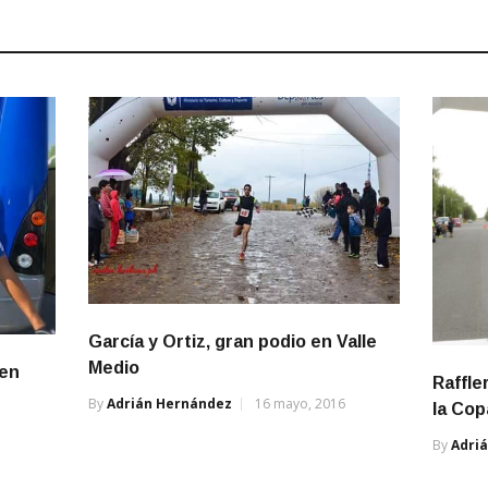
García y Ortiz, gran podio en Valle
Medio
 en
Raffle
By
Adrián Hernández
16 mayo, 2016
la Cop
By
Adri