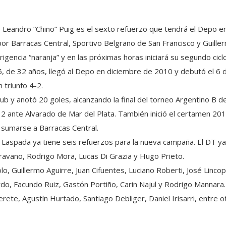
o Leandro “Chino” Puig es el sexto refuerzo que tendrá el Depo e
or Barracas Central, Sportivo Belgrano de San Francisco y Guill
rigencia “naranja” y en las próximas horas iniciará su segundo ciclo
, de 32 años, llegó al Depo en diciembre de 2010 y debutó el 6 d
 triunfo 4-2.
club y anotó 20 goles, alcanzando la final del torneo Argentino B
12 ante Alvarado de Mar del Plata. También inició el certamen 2
 sumarse a Barracas Central.
o Laspada ya tiene seis refuerzos para la nueva campaña. El DT ya
ravano, Rodrigo Mora, Lucas Di Grazia y Hugo Prieto.
o, Guillermo Aguirre, Juan Cifuentes, Luciano Roberti, José Lincop
o, Facundo Ruiz, Gastón Portiño, Carin Najul y Rodrigo Mannara.
rete, Agustín Hurtado, Santiago Debliger, Daniel Irisarri, entre o