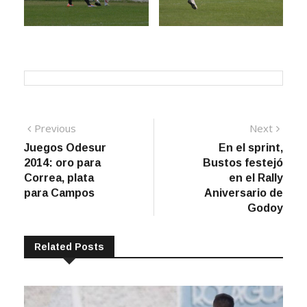
Navegación
Previous
Next
Previous
Next
post:
post:
Juegos Odesur
En el sprint,
de
2014: oro para
Bustos festejó
entradas
Correa, plata
en el Rally
para Campos
Aniversario de
Godoy
Related Posts