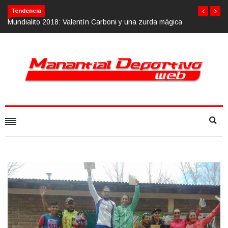
Tendencia
alentín Carboni y una zurda mágica
Calvario Race 2018, 10 de noviemb