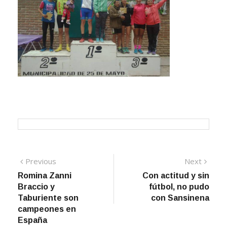
Navegación
Previous
Next
Previous
Next
post:
post:
Romina Zanni
Con actitud y sin
de
Braccio y
fútbol, no pudo
entradas
Taburiente son
con Sansinena
campeones en
España