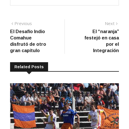
Navegación
Previous
Next
Previous
Next
post:
post:
El Desafío Indio
El “naranja”
de
Comahue
festejó en casa
entradas
disfrutó de otro
por el
gran capítulo
Integración
Related Posts