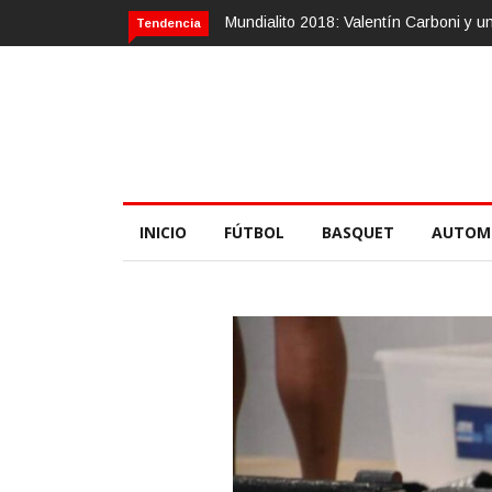
dialito 2018: Valentín Carboni y una zurda mágica
Calvario Race 2018
Tendencia
INICIO
FÚTBOL
BASQUET
AUTOM