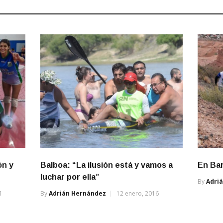
ón y
Balboa: “La ilusión está y vamos a
En Bar
luchar por ella”
By
Adri
1
By
Adrián Hernández
12 enero, 2016