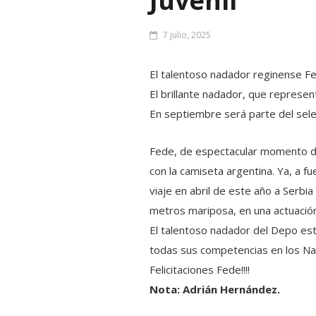
Juvenil
7 julio, 2025
El talentoso nadador reginense Fed
El brillante nadador, que represent
En septiembre será parte del selec
Fede, de espectacular momento de
con la camiseta argentina. Ya, a f
viaje en abril de este año a Serbi
metros mariposa, en una actuació
El talentoso nadador del Depo es
todas sus competencias en los Nac
Felicitaciones Fede!!!!
Nota: Adrián Hernández.