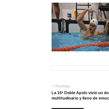
Navegación
Previous
Previous
post:
La 16º Doble Apolo vivió un do
de
multitudinario y lleno de emo
entradas