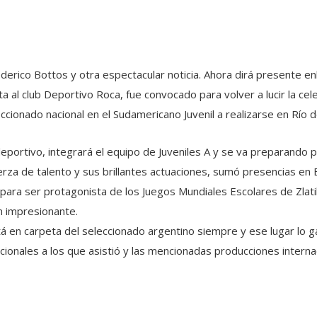
erico Bottos y otra espectacular noticia. Ahora dirá presente enl
a al club Deportivo Roca, fue convocado para volver a lucir la celest
cionado nacional en el Sudamericano Juvenil a realizarse en Río d
portivo, integrará el equipo de Juveniles A y se va preparando 
uerza de talento y sus brillantes actuaciones, sumó presencias en 
a para ser protagonista de los Juegos Mundiales Escolares de Zlat
n impresionante.
tá en carpeta del seleccionado argentino siempre y ese lugar l
ionales a los que asistió y las mencionadas producciones interna