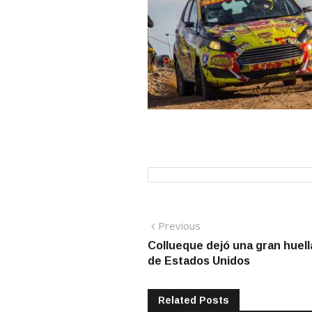
Navegación
Previous
Previous
post:
Collueque dejó una gran huel
de
de Estados Unidos
entradas
Related Posts