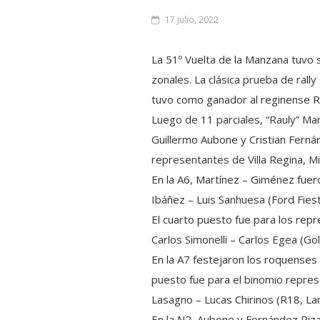
17 julio, 2022
La 51º Vuelta de la Manzana tuvo 
zonales. La clásica prueba de rally
tuvo como ganador al reginense R
Luego de 11 parciales, “Rauly” Ma
Guillermo Aubone y Cristian Ferná
representantes de Villa Regina, 
En la A6, Martínez – Giménez fuer
Ibáñez – Luis Sanhuesa (Ford Fies
El cuarto puesto fue para los rep
Carlos Simonelli – Carlos Egea (Go
En la A7 festejaron los roquenses
puesto fue para el binomio repres
Lasagno – Lucas Chirinos (R18, L
En la N2, Aubone y Fernández Pi