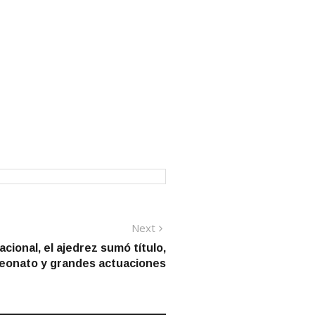
Next
Next
post:
acional, el ajedrez sumó título,
onato y grandes actuaciones