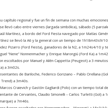
su capítulo regional y fue un fin de semana con muchas emociones
 se llevó cabo entre viernes (largada simbólica), sábado (5 parcia
aúl Martínez, a bordo del Ford Fiesta navegado por Matías Gimé
rtínez se llevó la A6 y la general con un tiempo de 1h18m43s9/1
ndez Pizarro (Ford Fiesta), ganadores de la N2, a 1m24s4/10 y t
Miguel “Nene” Nonnenmacher y Enrique Marongiú (Ford Ka) a 1m4
on escoltados por Manuel y Ailén Cappetta (Peugeot) a 3 minutos
ta) a 3m02s.
resentantes de Bariloche, Federico Goriziano – Pablo Orellana (Go
l Trend) a 3m40s.
 Marcos Craievich y Gastón Gagliardi (Polo) con un tiempo total
entante de Cervantes, Claudio Simonelli – Carlos Turletti (Gol) 
amarque) a 7m46s.
zarro fueron escoltados por Nonnenmacher – Marongiú a 18s3/10