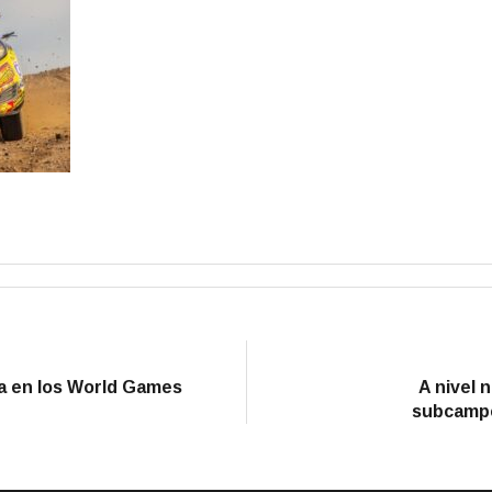
la en los World Games
A nivel n
subcampe