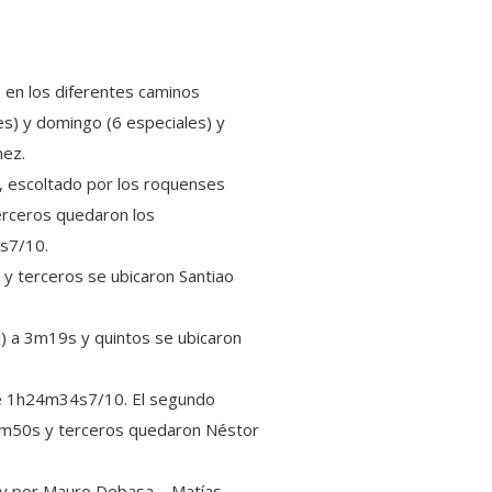
 en los diferentes caminos
les) y domingo (6 especiales) y
nez.
0, escoltado por los roquenses
erceros quedaron los
2s7/10.
 y terceros se ubicaron Santiao
l) a 3m19s y quintos se ubicaron
 de 1h24m34s7/10. El segundo
a 1m50s y terceros quedaron Néstor
 y por Mauro Debasa – Matías