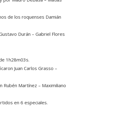
anos de los roquenses Damián
Gustavo Durán – Gabriel Flores
e de 1h28m03s.
icaron Juan Carlos Grasso –
on Rubén Martínez – Maximiliano
tidos en 6 especiales.