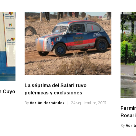
La séptima del Safari tuvo
n Cuyo
polémicas y exclusiones
By
Adrián Hernández
24 septiembre, 2007
Fermin
Rosar
By
Adri