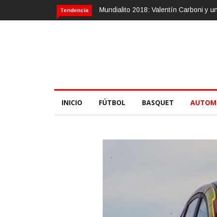
alentín Carboni y una zurda mágica
Calvario Race 2018, 10 de noviemb
Tendencia
INICIO
FÚTBOL
BASQUET
AUTOM