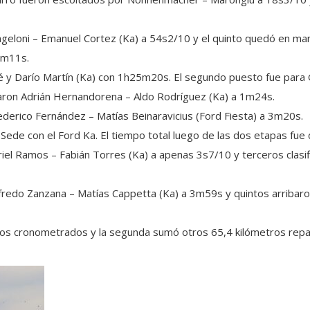
Angeloni – Emanuel Cortez (Ka) a 54s2/10 y el quinto quedó en m
 3m11s.
é y Darío Martín (Ka) con 1h25m20s. El segundo puesto fue para 
caron Adrián Hernandorena – Aldo Rodríguez (Ka) a 1m24s.
 Federico Fernández – Matías Beinaravicius (Ford Fiesta) a 3m20s.
 Sede con el Ford Ka. El tiempo total luego de las dos etapas fu
el Ramos – Fabián Torres (Ka) a apenas 3s7/10 y terceros clasif
lfredo Zanzana – Matías Cappetta (Ka) a 3m59s y quintos arribar
ros cronometrados y la segunda sumó otros 65,4 kilómetros repar