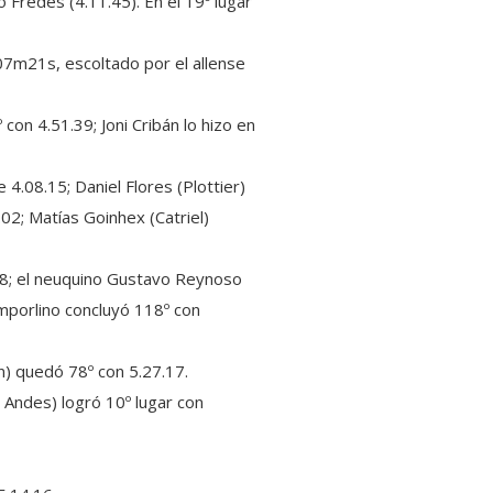
redes (4.11.45). En el 19º lugar
h07m21s, escoltado por el allense
on 4.51.39; Joni Cribán lo hizo en
4.08.15; Daniel Flores (Plottier)
.02; Matías Goinhex (Catriel)
48; el neuquino Gustavo Reynoso
mporlino concluyó 118º con
) quedó 78º con 5.27.17.
 Andes) logró 10º lugar con