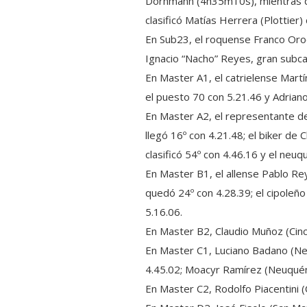
Dorhmann (4h35m10s), mientras qu
clasificó Matías Herrera (Plottier
En Sub23, el roquense Franco Oroci
Ignacio “Nacho” Reyes, gran subc
En Master A1, el catrielense Martí
el puesto 70 con 5.21.46 y Adriano
En Master A2, el representante de 
llegó 16º con 4.21.48; el biker de 
clasificó 54º con 4.46.16 y el neuq
En Master B1, el allense Pablo R
quedó 24º con 4.28.39; el cipoleñ
5.16.06.
En Master B2, Claudio Muñoz (Cinc
En Master C1, Luciano Badano (Neu
4.45.02; Moacyr Ramírez (Neuquén
En Master C2, Rodolfo Piacentini (