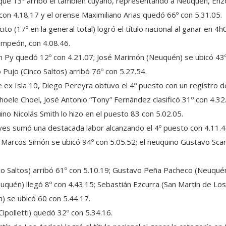
e 13º arribó el también cuyano, representando a Neuquén, Enzo F
) con 4.18.17 y el orense Maximiliano Arias quedó 66º con 5.31.05.
to (17º en la general total) logró el título nacional al ganar en 4
ampeón, con 4.08.46.
n Py quedó 12º con 4.21.07; José Marimón (Neuquén) se ubicó 43º c
 Pujo (Cinco Saltos) arribó 76º con 5.27.54.
ex Isla 10, Diego Pereyra obtuvo el 4º puesto con un registro de 
Choele Choel, José Antonio “Tony” Fernández clasificó 31º con 4.32
uino Nicolás Smith lo hizo en el puesto 83 con 5.02.05.
eyes sumó una destacada labor alcanzando el 4º puesto con 4.11.
o Marcos Simón se ubicó 94º con 5.05.52; el neuquino Gustavo Sca
o Saltos) arribó 61º con 5.10.19; Gustavo Peña Pacheco (Neuquén
quén) llegó 8º con 4.43.15; Sebastián Ezcurra (San Martín de Los
) se ubicó 60 con 5.44.17.
Cipolletti) quedó 32º con 5.34.16.