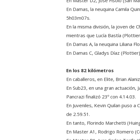
En Master D2, José Fisolo (San Mart
En Damas, la neuquina Camila Quint
5h03m07s.
En la misma división, la joven de 
mientras que Lucía Bastía (Plottier
En Damas A, la neuquina Liliana F
En Damas C, Gladys Díaz (Plottier)
En los 82 kilómetros
En caballeros, en Elite, Brian Alani
En Sub23, en una gran actuación, 
Pancrazi finalizó 23º con 4.14.03.
En Juveniles, Kevin Quilan puso a
de 2.59.51.
En tanto, Florindo Marchetti (Huin
En Master A1, Rodrigo Romero (Cen