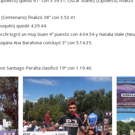
ipolletti) quedó 67º con 3.59.31; Oscar Ibáñez (Cipolletti) finaliz
(Centenario) finalizó 38º con 3.53.41.
euquén) quedó 4.39.44.
cchi logró un muy buen 4º puesto con 4.04.54 y Natalia Viale (Ne
quina Ana Barahona concluyó 3º con 5.14.35.
no Santiago Peralta clasificó 19º con 1.19.40.