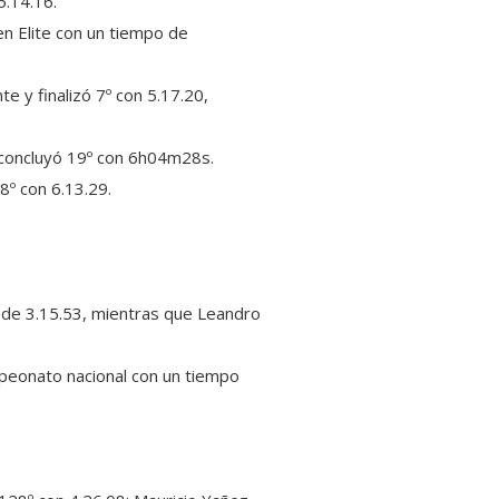
5.14.16.
en Elite con un tiempo de
e y finalizó 7º con 5.17.20,
z concluyó 19º con 6h04m28s.
8º con 6.13.29.
 de 3.15.53, mientras que Leandro
mpeonato nacional con un tiempo