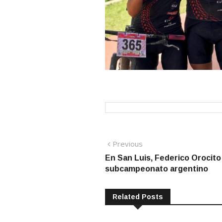
Navegación
Previous
Previous
post:
En San Luis, Federico Orocito 
de
subcampeonato argentino
entradas
Related Posts