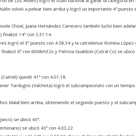
ín de Los Andes) logró el título nacional al ganar la categoría en 
ulén volvió a pelear bien arriba y logró un importante 4º puesto 
Choele Choel, Juana Hernández Carnicero también luchó bien adelant
) finalizó 14º con 5.31.14.
lores logró el 3º puesto con 4.58.34 y la catrielense Romina Lópe
 finalizó 6º con 6h08m32s y Patricia Gualdoni (Cutral Co) se ubicó 
z (Catriel) quedó 41º con 4.01.18.
Javier Tardugno (Valcheta) logró el subcampeonato con un tiempo
 Chos Malal bien arriba, obteniendo el segundo puesto y el subca
ganco) se ubicó 43º.
tenario) se ubicó 43º con 4.03.22.