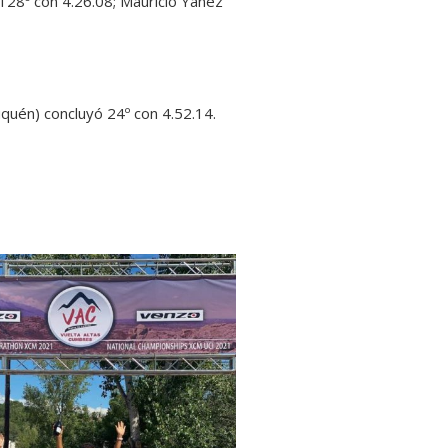
ó 128º con 4.26.08; Mauricio Yañez
uquén) concluyó 24º con 4.52.14.