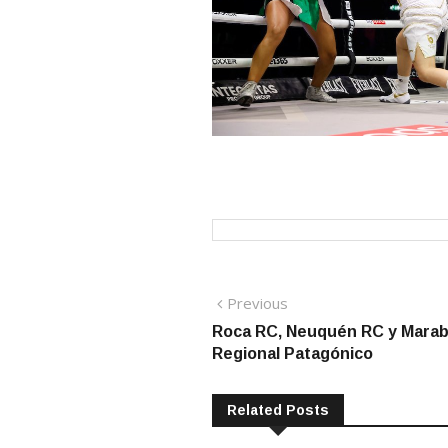
Navegación
Previous
Previous
post:
Roca RC, Neuquén RC y Marabu
de
Regional Patagónico
entradas
Related Posts