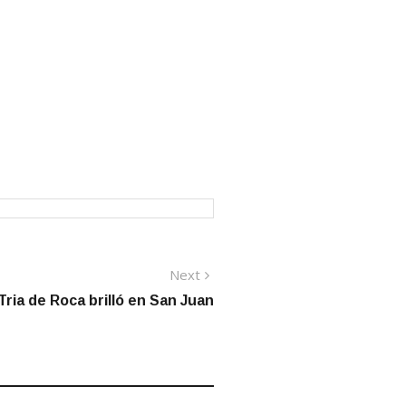
Next
Next
post:
 Tria de Roca brilló en San Juan