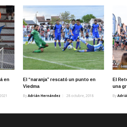
tá en
El “naranja” rescató un punto en
El Ret
Viedma
una gr
 2021
By
Adrián Hernández
28 octubre, 2018
By
Adri