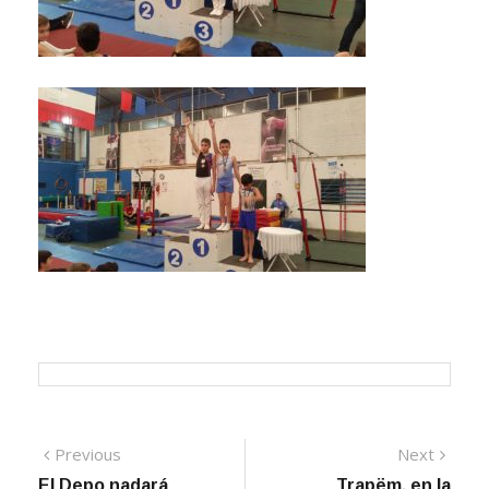
Navegación
Previous
Next
Previous
Next
post:
post:
El Depo nadará
Trapëm, en la