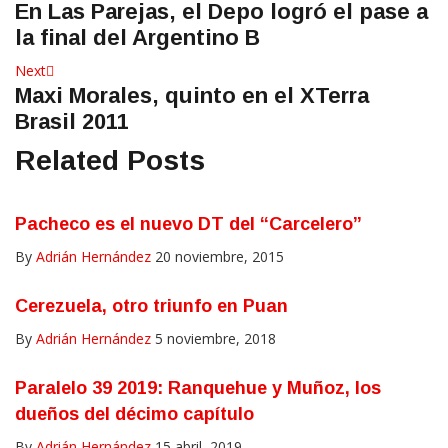
En Las Parejas, el Depo logró el pase a
post:
de
la final del Argentino B
entradas
Next
Next
Maxi Morales, quinto en el XTerra
post:
Brasil 2011
Related Posts
Pacheco es el nuevo DT del “Carcelero”
By
Adrián Hernández
20 noviembre, 2015
Cerezuela, otro triunfo en Puan
By
Adrián Hernández
5 noviembre, 2018
Paralelo 39 2019: Ranquehue y Muñoz, los
dueños del décimo capítulo
By
Adrián Hernández
15 abril, 2019