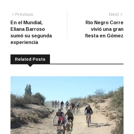
Navegación
Previous
Next
Previous
Next
post:
post:
En el Mundial,
Río Negro Corre
de
Eliana Barroso
vivió una gran
entradas
sumó su segunda
fiesta en Gómez
experiencia
Related Posts