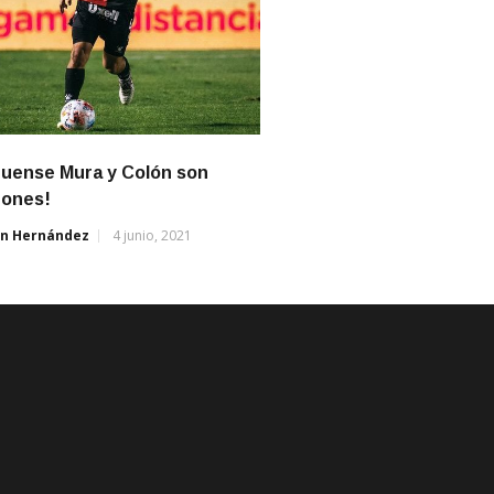
quense Mura y Colón son
ones!
án Hernández
4 junio, 2021