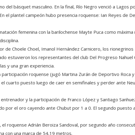
o del básquet masculino. En la final, Río Negro venció a Lagos p
 En el plantel campeón hubo presencia roquense: Ian Reyes de De
 natación femenina con la barilochense Mayte Puca como máxima m
isciplina.
ador de Choele Choel, Imanol Hernández Carnicero, los rionegrin
ado estuvieron los representantes del club Del Progreso Nahuel O
as y una gran experiencia.
 participación roquense (jugó Martina Zurán de Deportivo Roca 
 el cuarto puesto luego de caer en semifinales y perder ante Neu
 entrenador y la participación de Franco López y Santiago Sanhuez
ido por el oro cayendo ante Chubut por 1 a 0. El segundo puesto
a, el roquense Adrián Beroiza Sandoval, por segundo año consecut
ina con una marca de 54,19 metros.