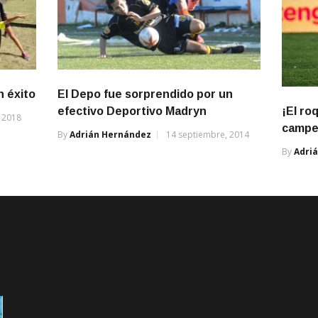
n éxito
El Depo fue sorprendido por un
¡El ro
efectivo Deportivo Madryn
 2018
campe
By
Adrián Hernández
14 septiembre, 2014
By
Adri