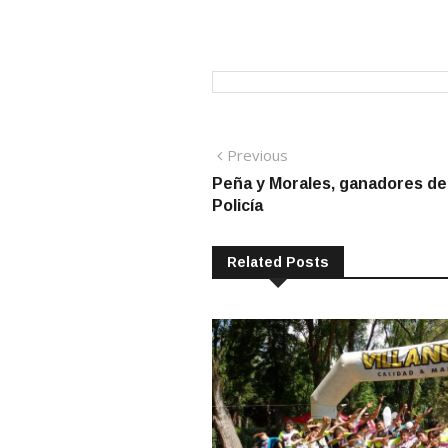
Navegación
Previous
Previous
post:
Peña y Morales, ganadores del 
de
Policía
entradas
Related Posts