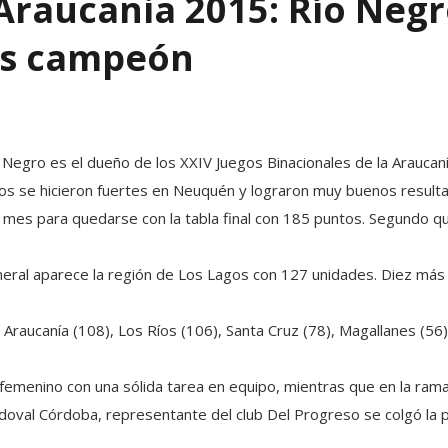
 Araucania 2015: Río Negr
es campeón
 Negro es el dueño de los XXIV Juegos Binacionales de la Araucanía
inos se hicieron fuertes en Neuquén y lograron muy buenos result
 mes para quedarse con la tabla final con 185 puntos. Segundo 
eneral aparece la región de Los Lagos con 127 unidades. Diez más
Araucanía (108), Los Ríos (106), Santa Cruz (78), Magallanes (56)
do femenino con una sólida tarea en equipo, mientras que en la ram
doval Córdoba, representante del club Del Progreso se colgó la 