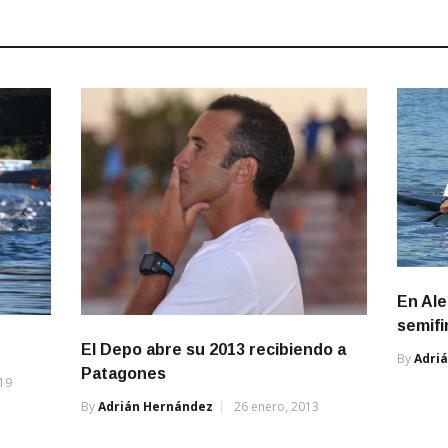
En Al
semifi
El Depo abre su 2013 recibiendo a
By
Adri
Patagones
019
By
Adrián Hernández
26 enero, 2013