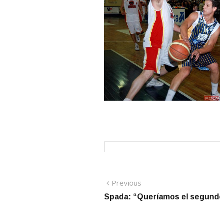
Navegación
Previous
Previous
post:
Spada: “Queríamos el segund
de
entradas