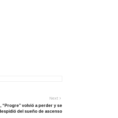
Next
Next
post:
, “Progre” volvió a perder y se
despidió del sueño de ascenso