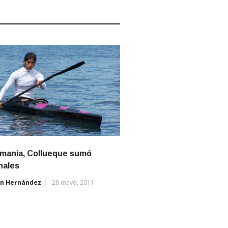
emania, Collueque sumó
nales
án Hernández
28 mayo, 2011