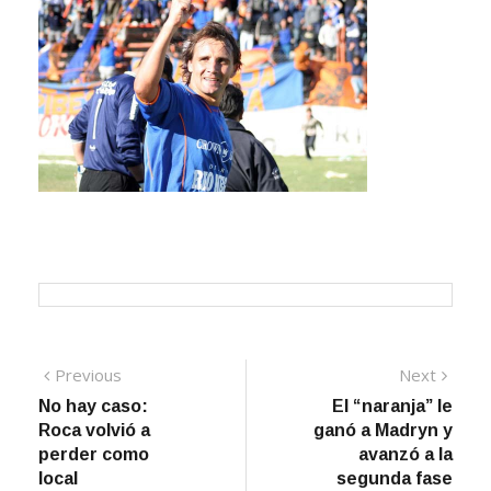
Navegación
Previous
Next
Previous
Next
post:
post:
No hay caso:
El “naranja” le
de
Roca volvió a
ganó a Madryn y
entradas
perder como
avanzó a la
local
segunda fase