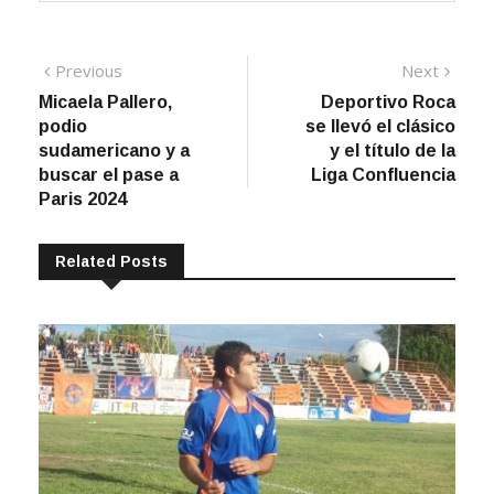
Navegación
Previous
Next
Previous
Next
post:
post:
Micaela Pallero,
Deportivo Roca
de
podio
se llevó el clásico
entradas
sudamericano y a
y el título de la
buscar el pase a
Liga Confluencia
Paris 2024
Related Posts