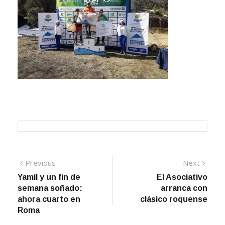
Navegación
Previous
Next
Previous
Next
post:
post:
Yamil y un fin de
El Asociativo
de
semana soñado:
arranca con
entradas
ahora cuarto en
clásico roquense
Roma