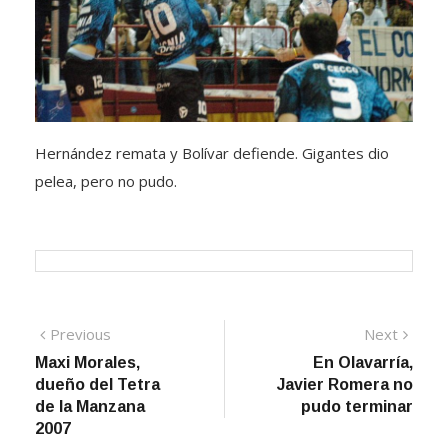
Hernández remata y Bolívar defiende. Gigantes dio
pelea, pero no pudo.
Navegación
Previous
Next
Previous
Next
post:
post:
Maxi Morales,
En Olavarría,
de
dueño del Tetra
Javier Romera no
entradas
de la Manzana
pudo terminar
2007