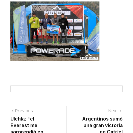
Navegación
Previous
Next
Previous
Next
post:
post:
Ulehla: “el
Argentinos sumó
de
Everest me
una gran victoria
entradas
sorprendió en
en Catriel