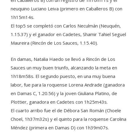
en Caballeros B) con un registro de 1h10m11s y el
neuquino Luciano Leiva (primero en Caballeros B) con
1h15m14s.
El top5 se completó con Carlos Neculmán (Neuquén,
1.15.37) y el ganador en Cadetes, Shamir Tahiel Seguel
Maureira (Rincón de Los Sauces, 1.15.40).
En damas, Natalia Haedo se llevó a Rincón de Los
Sauces un muy buen triunfo, alcanzando la meta en
1h18m58s. El segundo puesto, en una muy buena
labor, fue para la roquense Lorena Andrade (ganadora
en Damas C, 1.20.56) y la joven Giuliana Platino, de
Plottier, ganadora en Cadetes con 1h25m43s.
El cuarto arribo fue el de Débora San Román (Choele
Choel, 1h37m32s) y el quinto para la roquense Carolina
Méndez (primera en Damas D) con 1h39m07s.