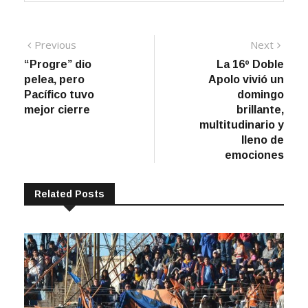
Navegación
Previous
Next
Previous
Next
post:
post:
“Progre” dio
La 16º Doble
de
pelea, pero
Apolo vivió un
entradas
Pacífico tuvo
domingo
mejor cierre
brillante,
multitudinario y
lleno de
emociones
Related Posts