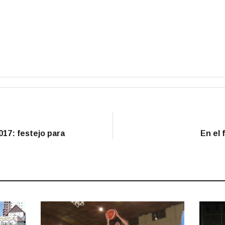
017: festejo para
En el 