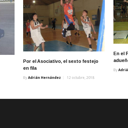
En el 
adueñó
Por el Asociativo, el sexto festejo
en fila
By
Adri
By
Adrián Hernández
12 octubre, 2018