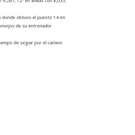
 9,267; 12º en anillas con 8,033;
016 donde obtuvo el puesto 14 en
consejos de su entrenador
tiempo de seguir por el camino: