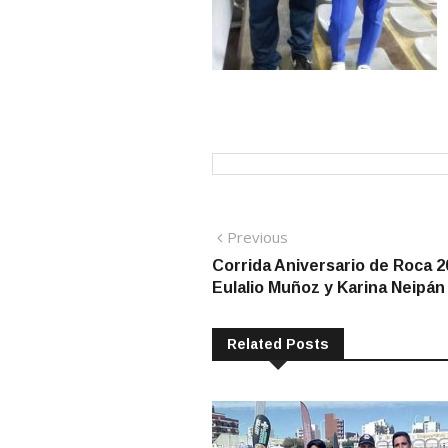
Navegación
Previous
Previous
post:
Corrida Aniversario de Roca 2
de
Eulalio Muñoz y Karina Neipán
entradas
Related Posts