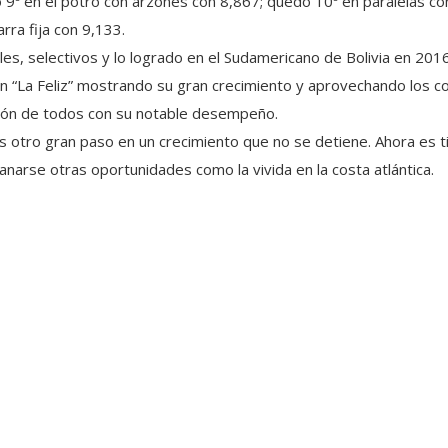
ó 9º en el potro con arzones con 8,867; quedó 10º en paralelas con
arra fija con 9,133.
ales, selectivos y lo logrado en el Sudamericano de Bolivia en 2
en “La Feliz” mostrando su gran crecimiento y aprovechando los 
nción de todos con su notable desempeño.
es otro gran paso en un crecimiento que no se detiene. Ahora es 
anarse otras oportunidades como la vivida en la costa atlántica.