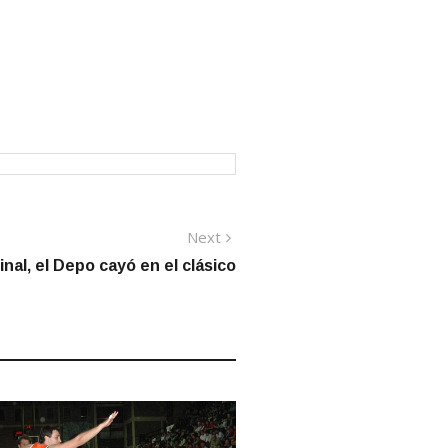
Next
Next
post:
final, el Depo cayó en el clásico