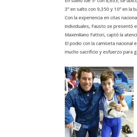
En suelo fue 5º con 8,633; se ubic
3º en salto con 9,350 y 10º en la b
Con la experiencia en citas nacion
individuales, Fausto se presentó 
Maximiliano Fattori, captó la ate
El podio con la camiseta nacional 
mucho sacrificio y esfuerzo para g