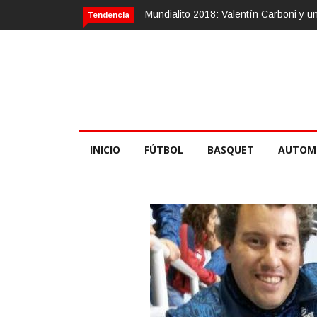
Mundialito 2018: Valentín Carboni y una zurda mágica
Calvario
Tendencia
INICIO
FÚTBOL
BASQUET
AUTOM