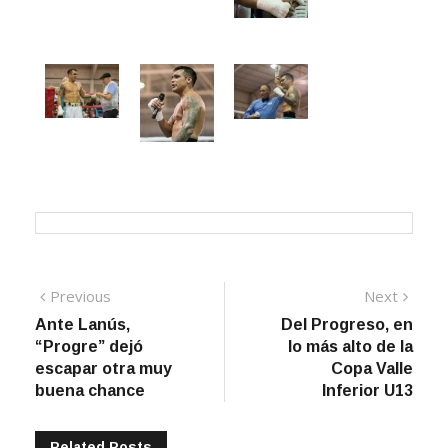
Navegación
Previous
Next
Previous
Next
post:
post:
Ante Lanús,
Del Progreso, en
de
“Progre” dejó
lo más alto de la
entradas
escapar otra muy
Copa Valle
buena chance
Inferior U13
Related Posts