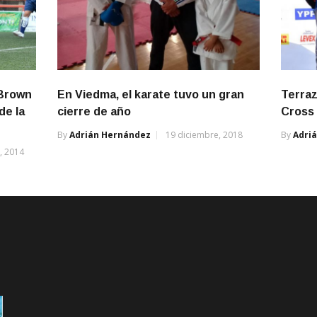
 Brown
En Viedma, el karate tuvo un gran
Terraz
de la
cierre de año
Cross
By
Adrián Hernández
19 diciembre, 2018
By
Adri
, 2014