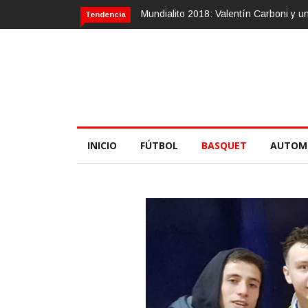
18: Valentín Carboni y una zurda mágica
Calvario Race 2018, 10 de no
Tendencia
INICIO
FÚTBOL
BASQUET
AUTOM