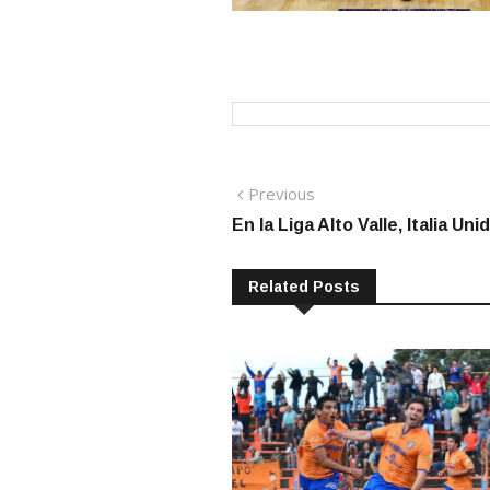
Navegación
Previous
Previous
post:
En la Liga Alto Valle, Italia U
de
entradas
Related Posts