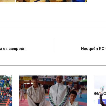
nida es campeón
Neuquén RC –