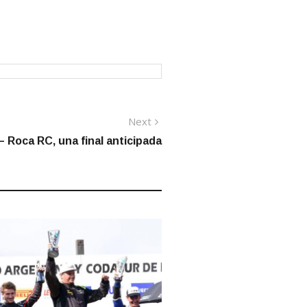
Next
Next
post:
 Roca RC, una final anticipada