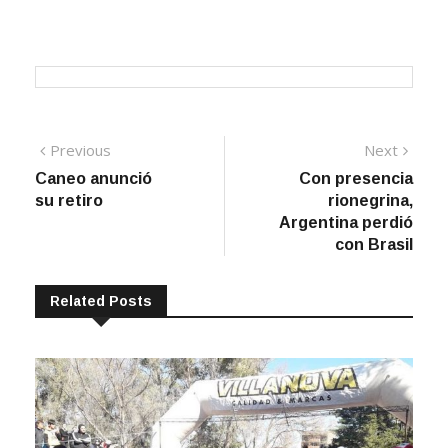
Navegación
Previous
Next
Previous
Next
post:
post:
Caneo anunció
Con presencia
de
su retiro
rionegrina,
entradas
Argentina perdió
con Brasil
Related Posts