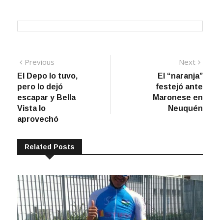
Navegación
Previous
Next
Previous
Next
post:
post:
El Depo lo tuvo,
El “naranja”
de
pero lo dejó
festejó ante
entradas
escapar y Bella
Maronese en
Vista lo
Neuquén
aprovechó
Related Posts