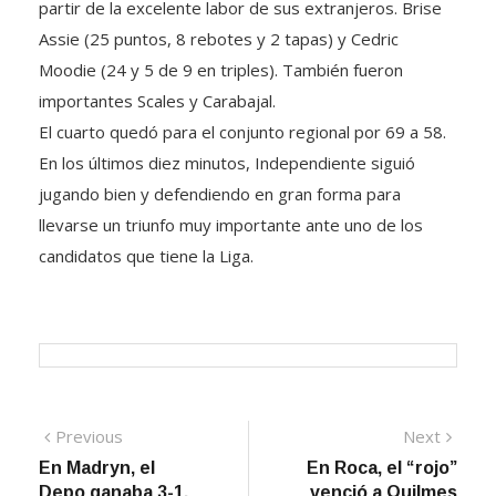
partir de la excelente labor de sus extranjeros. Brise
Assie (25 puntos, 8 rebotes y 2 tapas) y Cedric
Moodie (24 y 5 de 9 en triples). También fueron
importantes Scales y Carabajal.
El cuarto quedó para el conjunto regional por 69 a 58.
En los últimos diez minutos, Independiente siguió
jugando bien y defendiendo en gran forma para
llevarse un triunfo muy importante ante uno de los
candidatos que tiene la Liga.
Navegación
Previous
Next
Previous
Next
post:
post:
En Madryn, el
En Roca, el “rojo”
de
Depo ganaba 3-1,
venció a Quilmes