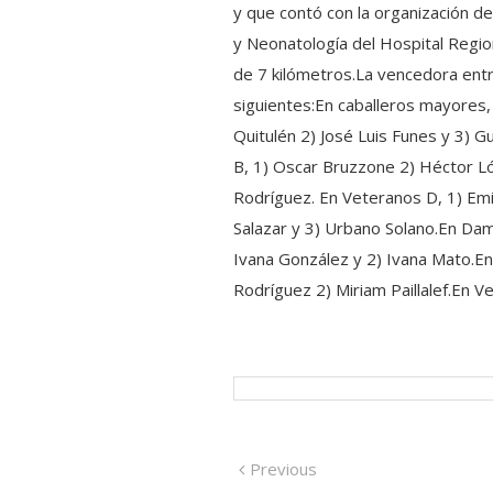
y que contó con la organización de
y Neonatología del Hospital Regio
de 7 kilómetros.La vencedora entre
siguientes:En caballeros mayores,
Quitulén 2) José Luis Funes y 3) 
B, 1) Oscar Bruzzone 2) Héctor L
Rodríguez. En Veteranos D, 1) Emil
Salazar y 3) Urbano Solano.En Dam
Ivana González y 2) Ivana Mato.En
Rodríguez 2) Miriam Paillalef.En V
Navegación
Previous
Previous