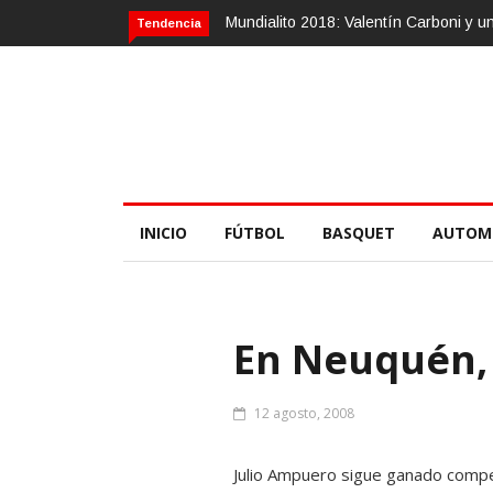
Mundialito 2018: Valentín Carboni y 
Tendencia
INICIO
FÚTBOL
BASQUET
AUTOM
En Neuquén,
12 agosto, 2008
Julio Ampuero sigue ganado compete