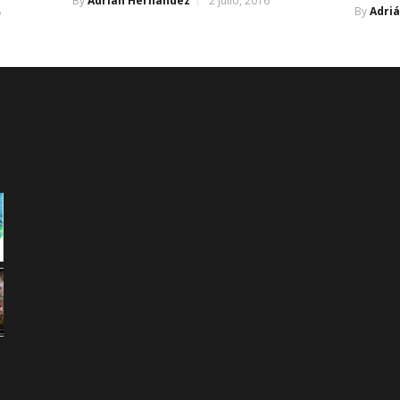
By
Adrián Hernández
2 julio, 2016
8
By
Adri