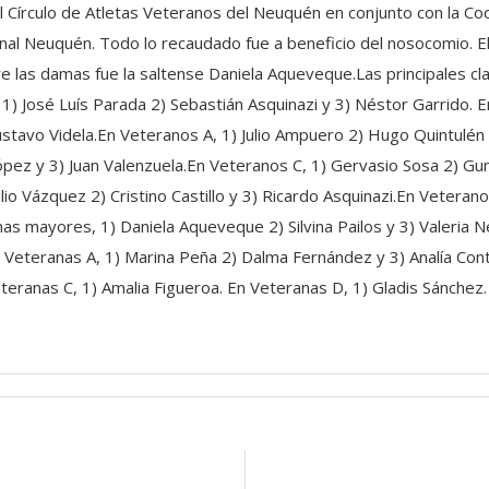
l Círculo de Atletas Veteranos del Neuquén en conjunto con la Coo
nal Neuquén. Todo lo recaudado fue a beneficio del nosocomio. El
 las damas fue la saltense Daniela Aqueveque.Las principales clas
 1) José Luís Parada 2) Sebastián Asquinazi y 3) Néstor Garrido.
Gustavo Videla.En Veteranos A, 1) Julio Ampuero 2) Hugo Quintulén
ópez y 3) Juan Valenzuela.En Veteranos C, 1) Gervasio Sosa 2) G
io Vázquez 2) Cristino Castillo y 3) Ricardo Asquinazi.En Veteran
as mayores, 1) Daniela Aqueveque 2) Silvina Pailos y 3) Valeria 
 Veteranas A, 1) Marina Peña 2) Dalma Fernández y 3) Analía Cont
eteranas C, 1) Amalia Figueroa. En Veteranas D, 1) Gladis Sánchez.