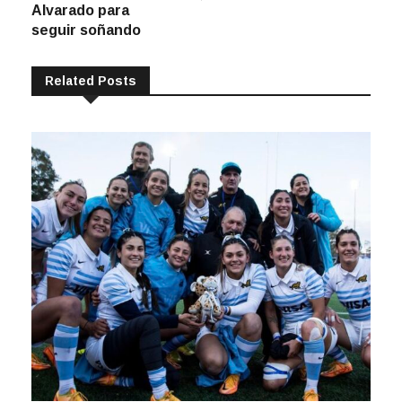
entradas
Alvarado para
seguir soñando
Related Posts