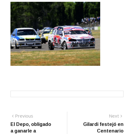
Navegación
Previous
Next
Previous
Next
post:
post:
El Depo, obligado
Gilardi festejó en
de
a ganarle a
Centenario