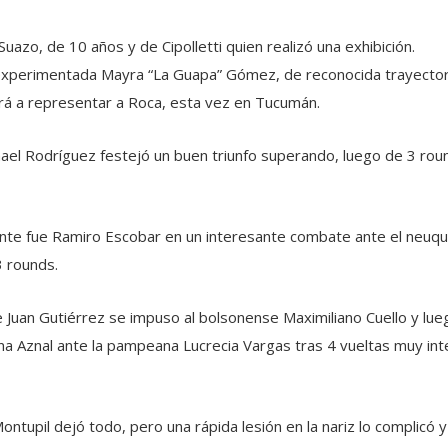
azo, de 10 años y de Cipolletti quien realizó una exhibición.
a experimentada Mayra “La Guapa” Gómez, de reconocida trayectoria
rá a representar a Roca, esta vez en Tucumán.
ael Rodríguez festejó un buen triunfo superando, luego de 3 roun
nte fue Ramiro Escobar en un interesante combate ante el neuqui
3 rounds.
 Juan Gutiérrez se impuso al bolsonense Maximiliano Cuello y lue
lena Aznal ante la pampeana Lucrecia Vargas tras 4 vueltas muy 
Montupil dejó todo, pero una rápida lesión en la nariz lo complicó y