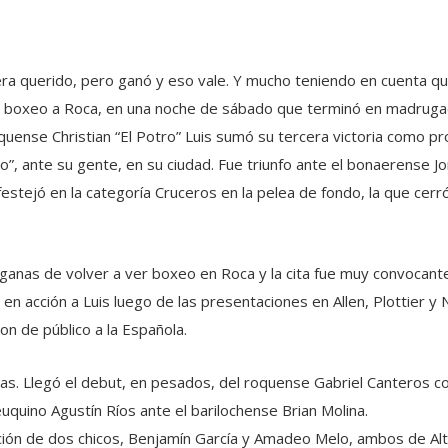
ra querido, pero ganó y eso vale. Y mucho teniendo en cuenta qu
l boxeo a Roca, en una noche de sábado que terminó en madrugad
roquense Christian “El Potro” Luis sumó su tercera victoria como pr
o”, ante su gente, en su ciudad. Fue triunfo ante el bonaerense J
al festejó en la categoría Cruceros en la pelea de fondo, la que c
anas de volver a ver boxeo en Roca y la cita fue muy convocante
 en acción a Luis luego de las presentaciones en Allen, Plottier 
on de público a la Española.
as. Llegó el debut, en pesados, del roquense Gabriel Canteros co
euquino Agustín Ríos ante el barilochense Brian Molina.
ción de dos chicos, Benjamín García y Amadeo Melo, ambos de Alt