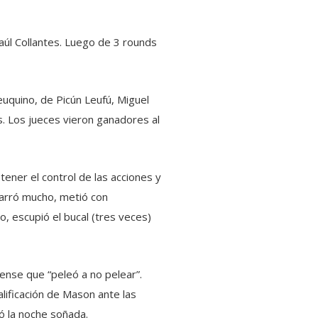
aúl Collantes. Luego de 3 rounds
euquino, de Picún Leufú, Miguel
. Los jueces vieron ganadores al
ener el control de las acciones y
garró mucho, metió con
o, escupió el bucal (tres veces)
ense que “peleó a no pelear”.
lificación de Mason ante las
tó la noche soñada.