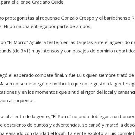
 para el allense Graciano Quidel.
mo protagonistas al roquense Gonzalo Crespo y el barilochense R
te. Hubo mucha entrega por parte de ambos.
do “El Morro” Aguilera festejó en las tarjetas ante el aguerrido n
ounds (de 3×1) muy intensos y con pasajes de dominio repartidos
gó el esperado combate final. Y fue Luis quien siempre trató de t
Mason no se despegó de un libreto que no le gustó a la gente: a
casiones y en los momentos que sintió el rigor del local y cansanci
vión al roquense.
e al aliento de la gente, “El Potro” no pudo doblegar a un bonaer
re descuento de puntos y advertencias, se cansó y marcó la desca
iba ganando con claridad el local). La gente explotó y Luis comple