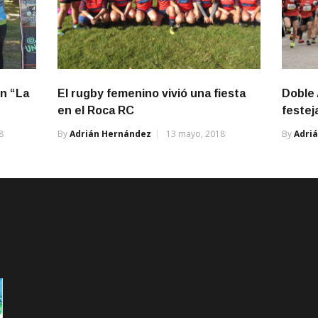
en “La
El rugby femenino vivió una fiesta
Doble 
en el Roca RC
festej
8
By
Adrián Hernández
13 mayo, 2018
By
Adri