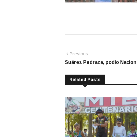
Navegación
Previous
Previous
post:
Suárez Pedraza, podio Nacion
de
entradas
Related Posts