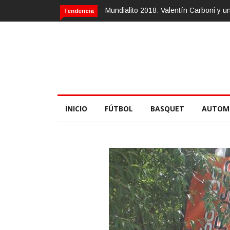
8: Valentín Carboni y una zurda mágica
Calvario Race 2018, 10 de nov
Tendencia
INICIO
FÚTBOL
BASQUET
AUTOM