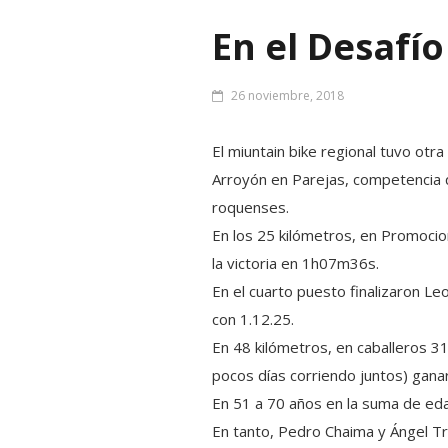
En el Desafí
26 noviembre, 2018
El miuntain bike regional tuvo otra
Arroyón en Parejas, competencia q
roquenses.
En los 25 kilómetros, en Promocion
la victoria en 1h07m36s.
En el cuarto puesto fi
nalizaron Le
con 1.12.25.
En 48 kilómetros, en caballeros 3
pocos días corriendo juntos) ganaro
En 51 a 70 años en la suma de edad
En tanto, Pedro Chaima y Ángel Tra