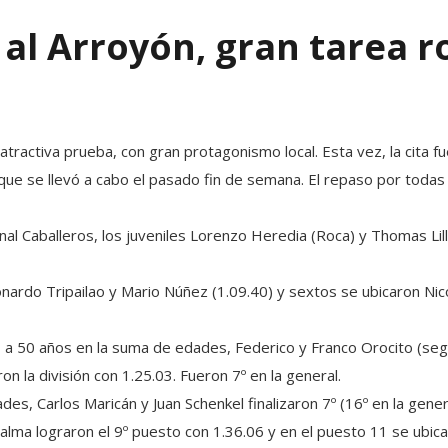
o al Arroyón, gran tarea 
 atractiva prueba, con gran protagonismo local. Esta vez, la cita fu
ue se llevó a cabo el pasado fin de semana. El repaso por todas 
al Caballeros, los juveniles Lorenzo Heredia (Roca) y Thomas Lil
onardo Tripailao y Mario Núñez (1.09.40) y sextos se ubicaron Ni
1 a 50 años en la suma de edades, Federico y Franco Orocito (s
n la división con 1.25.03. Fueron 7º en la general.
es, Carlos Maricán y Juan Schenkel finalizaron 7º (16º en la gener
lma lograron el 9º puesto con 1.36.06 y en el puesto 11 se ubicaro