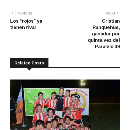
Navegación
Previous
Next
Previous
Next
post:
post:
Los “rojos” ya
Cristian
de
tienen rival
Ranquehue,
entradas
ganador por
quinta vez del
Paralelo 39
Related Posts