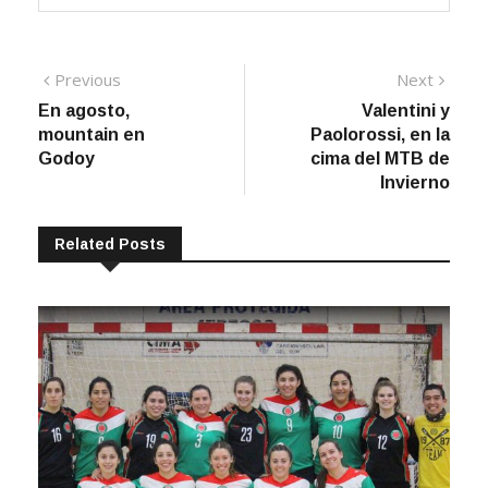
Navegación
Previous
Next
Previous
Next
post:
post:
En agosto,
Valentini y
de
mountain en
Paolorossi, en la
entradas
Godoy
cima del MTB de
Invierno
Related Posts