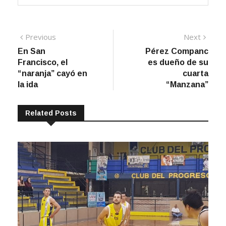
Navegación
Previous
Next
Previous
Next
post:
post:
En San
Pérez Companc
de
Francisco, el
es dueño de su
entradas
“naranja” cayó en
cuarta
la ida
“Manzana”
Related Posts