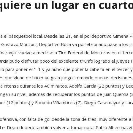
quiere un lugar en cuarto
 el básquetbol local. Desde las 21, en el polideportivo Gimena P
y Gustavo Monzani, Deportivo Roca va por el soñado pase a los cua
naranja” vuelve a medirse a Tiro Federal de Morteros en el tercer
arcía pudo disfrutar poco del excelente triunfo logrado el jueves
ió para poner el 1-1 y ya hubo que poner la cabeza en el tercer y 
 es que viene de hacer un gran juego, tomando buenas decisiones,
a intensa durante los 40 minutos. Adolfo García (22 puntos) y L
engan su nivel, además de recuperar los puntos de Juan Quercia (
Faber (12 puntos) y Facundo Viñambres (7), Diego Casemayor y L
 ofensiva, con falta de gol desde la zona de tres, muy diferente a 
l el Depo deberá también volver a tomar nota. Pablo Albertinazzi 