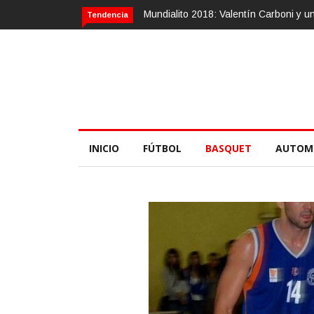
alito 2018: Valentín Carboni y una zurda mágica
Calvario Race 2018, 
Tendencia
INICIO
FÚTBOL
BASQUET
AUTOM