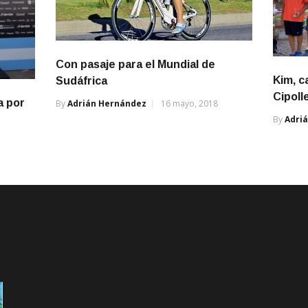
Con pasaje para el Mundial de
Kim, c
Sudáfrica
Cipolle
a por
By
Adrián Hernández
16 mayo, 2018
By
Adri