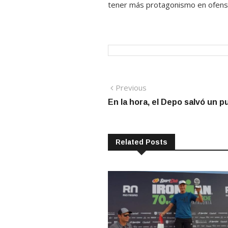
tener más protagonismo en ofensi
Navegación
Previous
Previous
post:
En la hora, el Depo salvó un 
de
entradas
Related Posts