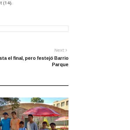
 (14).
Next
Next
post:
ta el final, pero festejó Barrio
Parque