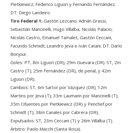
DT: Diego Landeiro.
Tiro Federal 1:
Gastón Lezcano; Adrián Grassi,
Sebastián Mancinelli, Hugo Villalba, Nicolás Palacio;
Nicolás Castro, Emanuel Tamalet, Gastón Ceccani,
Facundo Schmidt; Leandro Jeva e Iván Catani. DT: Darío
Bonjour.
Goles: PT, 8m Liguori (DR); 29m Guevara (DR). ST, 2m
Castro (T); 25m Fernández (DR), de penal, y 42m
Liguori (DR).
Cambios: ST, 6m Sartor por Vázquez (DR); 12m
Martins por Jeva (T); 33m Laumann por Mancinelli (T);
35m Cifuentes por Pietkiewicz (DR) y Penchef por
Schmidt (T); 38m Canales por Cabrera (DR).
Expulsados: ST, 23m Ceccani (T) y 26m Villalba (T).
Árbitro: Paolo Macchi (Santa Rosa).
Estadio: “Luis Maiolino”.