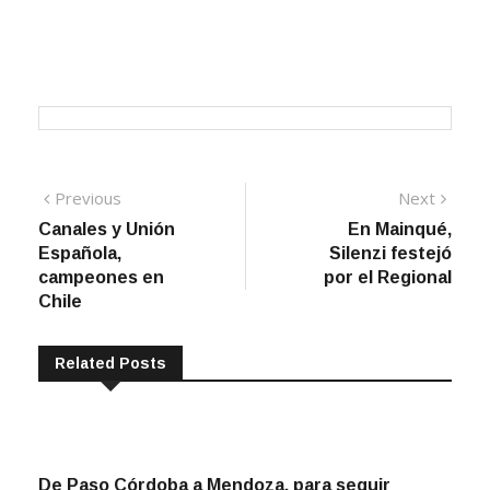
Navegación
Previous
Next
Previous
Next
post:
post:
Canales y Unión
En Mainqué,
de
Española,
Silenzi festejó
entradas
campeones en
por el Regional
Chile
Related Posts
De Paso Córdoba a Mendoza, para seguir
soñando en grande