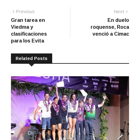
Navegación
Previous
Next
Previous
Next
post:
post:
Gran tarea en
En duelo
de
Viedma y
roquense, Roca
entradas
clasificaciones
venció a Cimac
para los Evita
Related Posts