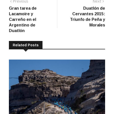
Navegación
Previous
Next
Previous
Next
post:
post:
Gran tarea de
Duatlón de
de
Lacamoire y
Cervantes 2015:
entradas
Carreño en el
Triunfo de Peña y
Argentino de
Morales
Duatlón
Related Posts