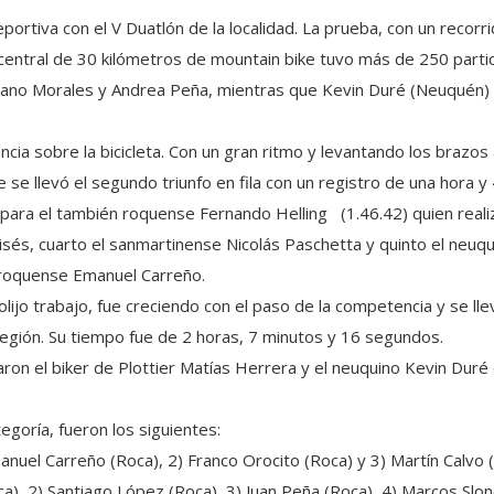
portiva con el V Duatlón de la localidad. La prueba, con un recorr
entral de 30 kilómetros de mountain bike tuvo más de 250 partici
iano Morales y Andrea Peña, mientras que Kevin Duré (Neuquén) y
ia sobre la bicicleta. Con un gran ritmo y levantando los brazos al
e llevó el segundo triunfo en fila con un registro de una hora y
 para el también roquense Fernando Helling (1.46.42) quien realiz
sés, cuarto el sanmartinense Nicolás Paschetta y quinto el neuqui
l roquense Emanuel Carreño.
ijo trabajo, fue creciendo con el paso de la competencia y se lle
egión. Su tiempo fue de 2 horas, 7 minutos y 16 segundos.
aron el biker de Plottier Matías Herrera y el neuquino Kevin Duré
egoría, fueron los siguientes:
manuel Carreño (Roca), 2) Franco Orocito (Roca) y 3) Martín Calvo (
ca), 2) Santiago López (Roca), 3) Juan Peña (Roca), 4) Marcos Slonc