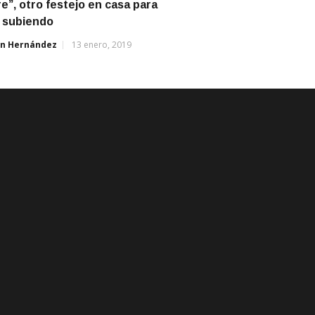
e”, otro festejo en casa para
r subiendo
án Hernández
13 enero, 2019