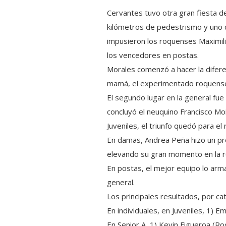
Cervantes tuvo otra gran fiesta de
kilómetros de pedestrismo y uno c
impusieron los roquenses Maximil
los vencedores en postas.
Morales comenzó a hacer la diferenc
mamá, el experimentado roquense s
El segundo lugar en la general fue
concluyó el neuquino Francisco Moi
Juveniles, el triunfo quedó para e
En damas, Andrea Peña hizo un prol
elevando su gran momento en la r
En postas, el mejor equipo lo arm
general.
Los principales resultados, por cat
En individuales, en Juveniles, 1) E
En Senior A, 1) Kevin Figueroa (Ro