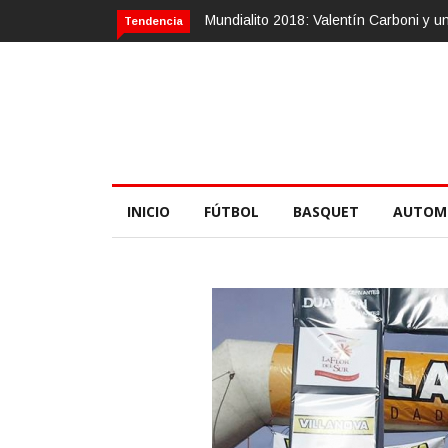
18: Valentín Carboni y una zurda mágica
Calvario Race 2018, 10 de no
Tendencia
INICIO
FÚTBOL
BASQUET
AUTOM