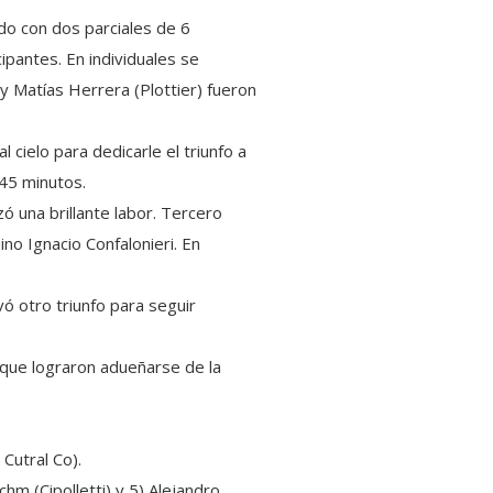
ido con dos parciales de 6
pantes. En individuales se
 Matías Herrera (Plottier) fueron
 cielo para dedicarle el triunfo a
 45 minutos.
ó una brillante labor. Tercero
no Ignacio Confalonieri. En
vó otro triunfo para seguir
 que lograron adueñarse de la
 Cutral Co).
hm (Cipolletti) y 5) Alejandro