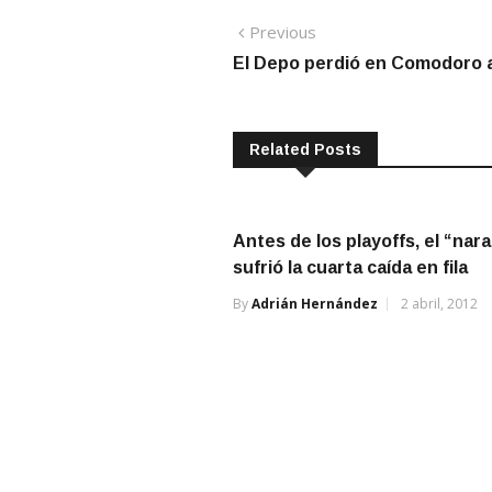
Navegación
Previous
Previous
post:
El Depo perdió en Comodoro a
de
entradas
Related Posts
Antes de los playoffs, el “nara
sufrió la cuarta caída en fila
By
Adrián Hernández
2 abril, 2012