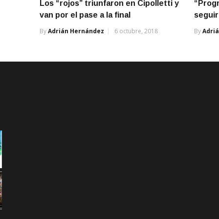
Los “rojos” triunfaron en Cipolletti y
“Progr
van por el pase a la final
segui
By
Adrián Hernández
6 octubre, 2018
By
Adri