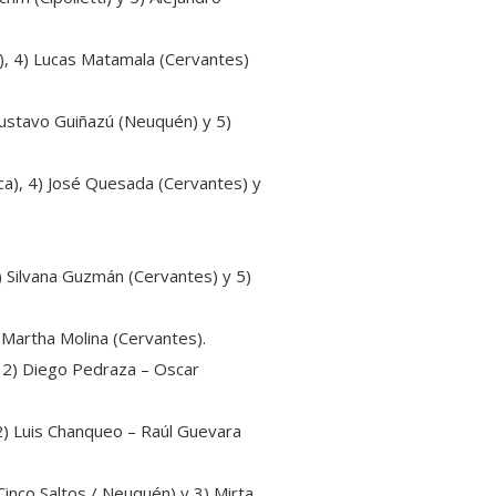
er), 4) Lucas Matamala (Cervantes)
Gustavo Guiñazú (Neuquén) y 5)
ca), 4) José Quesada (Cervantes) y
4) Silvana Guzmán (Cervantes) y 5)
) Martha Molina (Cervantes).
 2) Diego Pedraza – Oscar
2) Luis Chanqueo – Raúl Guevara
Cinco Saltos / Neuquén) y 3) Mirta