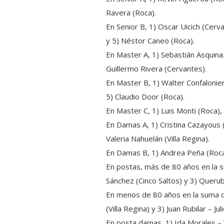
Ravera (Roca).
En Senior B, 1) Oscar Uicich (Cerva
y 5) Néstor Caneo (Roca).
En Master A, 1) Sebastián Asquina
Guillermo Rivera (Cervantes).
En Master B, 1) Walter Confalonie
5) Claudio Door (Roca).
En Master C, 1) Luis Monti (Roca), 
En Damas A, 1) Cristina Cazayous (
Valeria Nahuelán (Villa Regina).
En Damas B, 1) Andrea Peña (Roca),
En postas, más de 80 años en la 
Sánchez (Cinco Saltos) y 3) Quer
En menos de 80 años en la suma d
(Villa Regina) y 3) Juan Rubilar – J
En posta damas, 1) Ida Morales – V