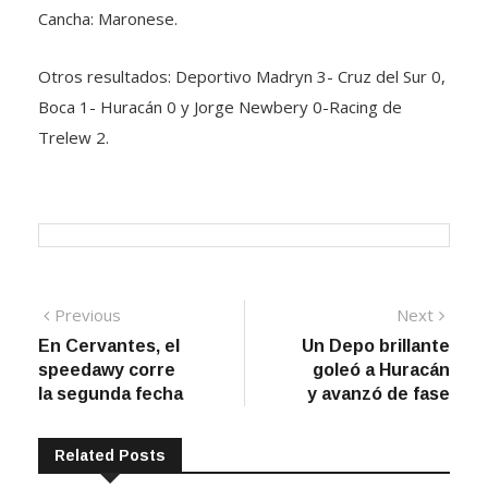
Cancha: Maronese.
Otros resultados: Deportivo Madryn 3- Cruz del Sur 0,
Boca 1- Huracán 0 y Jorge Newbery 0-Racing de
Trelew 2.
Navegación
Previous
Next
Previous
Next
post:
post:
En Cervantes, el
Un Depo brillante
de
speedawy corre
goleó a Huracán
entradas
la segunda fecha
y avanzó de fase
Related Posts