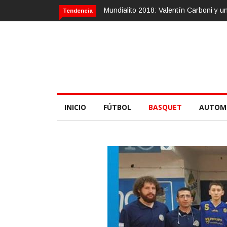
lentín Carboni y una zurda mágica
Calvario Race 2018, 10 de noviembr
Tendencia
INICIO
FÚTBOL
BASQUET
AUTOM