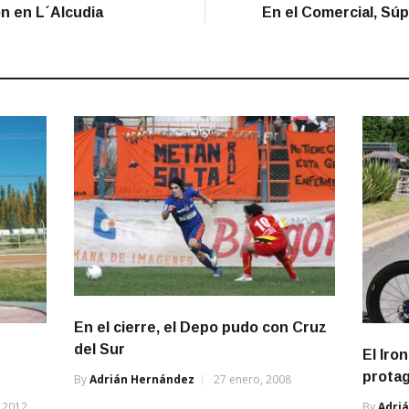
n en L´Alcudia
En el Comercial, Súpe
En el cierre, el Depo pudo con Cruz
del Sur
El Iro
prota
By
Adrián Hernández
27 enero, 2008
 2012
By
Adri