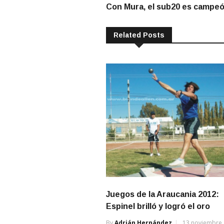
post:
Con Mura, el sub20 es campeó
de
entradas
Related Posts
Juegos de la Araucania 2012:
Espinel brilló y logró el oro
By
Adrián Hernández
13 noviembre,