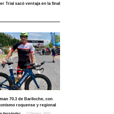
post:
r Trial sacó ventaja en la final
nman 70.3 de Bariloche, con
gonismo roquense y regional
án Hernández
27 febrero, 2020