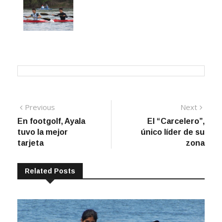
Navegación
Previous
Next
Previous
Next
post:
post:
En footgolf, Ayala
El “Carcelero”,
de
tuvo la mejor
único líder de su
entradas
tarjeta
zona
Related Posts