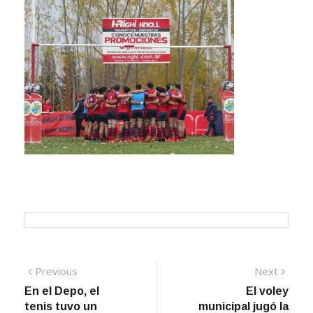
Navegación
Previous
Next
Previous
Next
post:
post:
En el Depo, el
El voley
de
tenis tuvo un
municipal jugó la
entradas
gran inicio
quinta