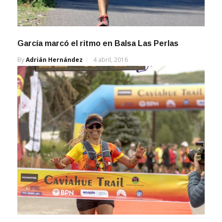
García marcó el ritmo en Balsa Las Perlas
By
Adrián Hernández
4 abril, 2016
Caviahue Trail vivió un gran cuarto capítulo