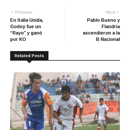
Navegación
Previous
Next
Previous
Next
post:
post:
En Italia Unida,
Pablo Bueno y
de
Godoy fue un
Flandria
entradas
“Rayo” y ganó
ascendieron a la
por KO
B Nacional
Related Posts