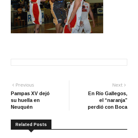
Navegación
Previous
Next
Previous
Next
post:
post:
Pampas XV dejó
En Río Gallegos,
de
su huella en
el “naranja”
entradas
Neuquén
perdió con Boca
Related Posts