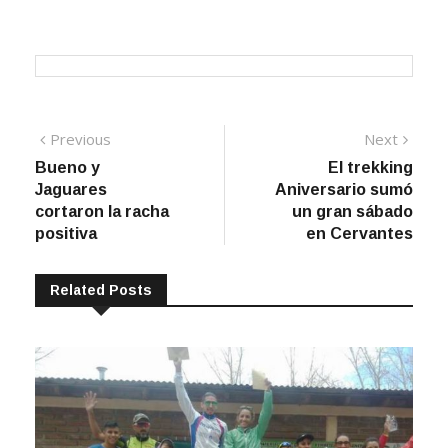
Navegación
Previous
Next
Previous
Next
post:
post:
Bueno y
El trekking
de
Jaguares
Aniversario sumó
entradas
cortaron la racha
un gran sábado
positiva
en Cervantes
Related Posts