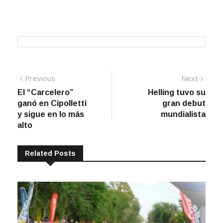
Navegación
Previous
Next
Previous
Next
post:
post:
El “Carcelero”
Helling tuvo su
de
ganó en Cipolletti
gran debut
entradas
y sigue en lo más
mundialista
alto
Related Posts