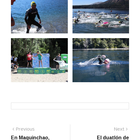
Navegación
Previous
Next
Previous
Next
post:
post:
En Maquinchao,
El duatlón de