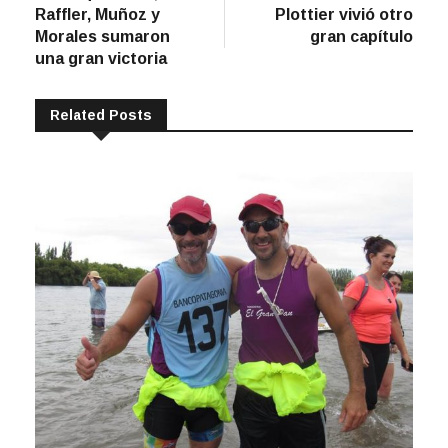
de
Raffler, Muñoz y
Plottier vivió otro
entradas
Morales sumaron
gran capítulo
una gran victoria
Related Posts