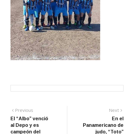
Navegación
Previous
Next
Previous
Next
post:
post:
El “Albo” venció
En el
de
al Depo y es
Panamericano de
entradas
campeón del
judo, “Toto”