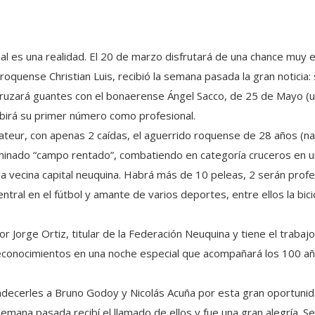
l es una realidad. El 20 de marzo disfrutará de una chance muy e
oquense Christian Luis, recibió la semana pasada la gran noticia:
 cruzará guantes con el bonaerense Ángel Sacco, de 25 de Mayo 
ibirá su primer número como profesional.
teur, con apenas 2 caídas, el aguerrido roquense de 28 años (na
minado “campo rentado”, combatiendo en categoría cruceros en un
 la vecina capital neuquina. Habrá más de 10 peleas, 2 serán prof
tral en el fútbol y amante de varios deportes, entre ellos la bici
 Jorge Ortiz, titular de la Federación Neuquina y tiene el traba
reconocimientos en una noche especial que acompañará los 100 añ
gradecerles a Bruno Godoy y Nicolás Acuña por esta gran oportun
semana pasada recibí el llamado de ellos y fue una gran alegría. S