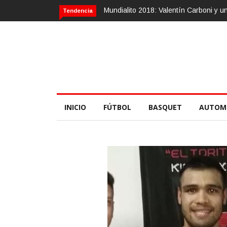
Mundialito 2018: Valentín Carboni y una zurda
Tendencia
INICIO
FÚTBOL
BASQUET
AUTOM