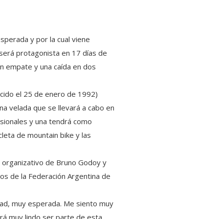
sperada y por la cual viene
 será protagonista en 17 días de
(un empate y una
caída en dos
cido el 25 de enero de 1992)
a velada que se llevará a cabo en
esionales y una tendrá como
cleta de mountain bike y las
jo organizativo de Bruno Godoy y
os de la Federación Argentina de
idad, muy esperada. Me siento muy
erá muy lindo ser parte de esta