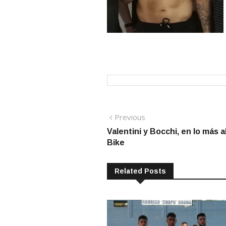
Navegación
Previous
Previous
post:
Valentini y Bocchi, en lo más 
de
Bike
entradas
Related Posts