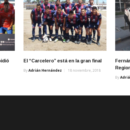
idió
El “Carcelero” está en la gran final
Fernán
Regio
By
Adrián Hernández
18 noviembre, 2018
By
Adri