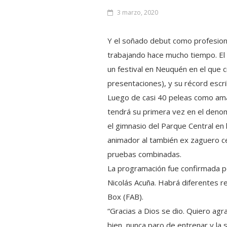
3 marzo, 2020
Y el soñado debut como profesiona
trabajando hace mucho tiempo. El r
un festival en Neuquén en el que
presentaciones), y su récord escr
Luego de casi 40 peleas como ama
tendrá su primera vez en el deno
el gimnasio del Parque Central en
animador al también ex zaguero cen
pruebas combinadas.
La programación fue confirmada por
Nicolás Acuña. Habrá diferentes 
Box (FAB).
“Gracias a Dios se dio. Quiero a
bien, nunca paro de entrenar y la 